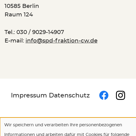
10585 Berlin
Raum 124
Tel.: 030 / 9029-14907
E-mail:
info@spd-fraktion-cw.de
Footer
Follow
Impressum
Datenschutz
Face
menu
us
on:
Wir speichern und verarbeiten Ihre personenbezogenen
Informationen,
Informationen und arbeiten dafür mit Cookies für folgende