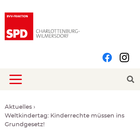
Direkt
zum
Inhalt
Follow
Face
us
on:
Suche
Search
M
Pfadnavigation
Aktuelles
n
Weltkindertag: Kinderrechte müssen ins
Grundgesetz!